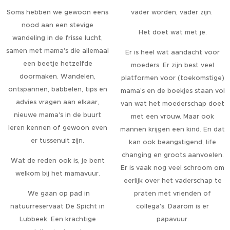
Soms hebben we gewoon eens
vader worden, vader zijn.
nood aan een stevige
Het doet wat met je.
wandeling in de frisse lucht,
samen met mama's die allemaal
Er is heel wat aandacht voor
een beetje hetzelfde
moeders. Er zijn best veel
doormaken. Wandelen,
platformen voor (toekomstige)
ontspannen, babbelen, tips en
mama's en de boekjes staan vol
advies vragen aan elkaar,
van wat het moederschap doet
nieuwe mama's in de buurt
met een vrouw. Maar ook
leren kennen of gewoon even
mannen krijgen een kind. En dat
er tussenuit zijn.
kan ook beangstigend, life
changing en groots aanvoelen.
Wat de reden ook is, je bent
Er is vaak nog veel schroom om
welkom bij het mamavuur.
eerlijk over het vaderschap te
We gaan op pad in
praten met vrienden of
natuurreservaat De Spicht in
collega's. Daarom is er
Lubbeek. Een krachtige
papavuur.